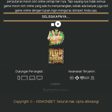
perputaran mesin slot online setiap hari nya. Tapi sayang nya tidak semua
game mesin slot online yang ada itu menyenangkan, sebab ada banyak juga slot
game online dengan tujuan ingin menguras dompet Anda saja.
SELEGKAPNYA...
Dukungan Perangkat :
Keamanan Terjamin :
Lisensi :
Copyright © - KEMONBET. Seluruh hak cipta dilindungi