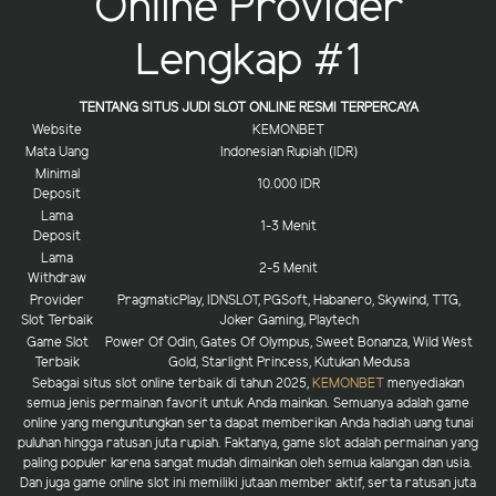
Online Provider
Lengkap #1
TENTANG SITUS JUDI SLOT ONLINE RESMI TERPERCAYA
Website
KEMONBET
Mata Uang
Indonesian Rupiah (IDR)
Minimal
10.000 IDR
Deposit
Lama
1-3 Menit
Deposit
Lama
2-5 Menit
Withdraw
Provider
PragmaticPlay, IDNSLOT, PGSoft, Habanero, Skywind, TTG,
Slot Terbaik
Joker Gaming, Playtech
Game Slot
Power Of Odin, Gates Of Olympus, Sweet Bonanza, Wild West
Terbaik
Gold, Starlight Princess, Kutukan Medusa
Sebagai situs slot online terbaik di tahun 2025,
KEMONBET
menyediakan
semua jenis permainan favorit untuk Anda mainkan. Semuanya adalah game
online yang menguntungkan serta dapat memberikan Anda hadiah uang tunai
puluhan hingga ratusan juta rupiah. Faktanya, game slot adalah permainan yang
paling populer karena sangat mudah dimainkan oleh semua kalangan dan usia.
Dan juga game online slot ini memiliki jutaan member aktif, serta ratusan juta