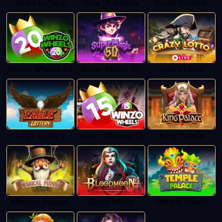
Sicbo Lottery
Dice of Geisha
Naval Bomber
Winzo Wheels 20
Super Magic 5D
Crazy Lotto
Eagle Lottery
Winzo Wheels 15
King Palace
Magical Puppet
Blood Moon
Temple Palace