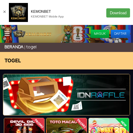
×
KEMONBET
Download
KEMONBET Mobile App
MASUK
DAFTAR
togel
BERANDA
TOGEL
PROMO
PROMO
NEW