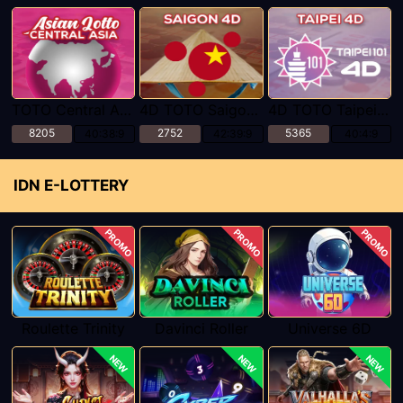
TOTO Central Asia
4D TOTO Saigon POOLS
4D TOTO Taipei POOLS
8205
2752
5365
40:38:8
42:39:8
40:4:8
IDN E-LOTTERY
PROMO
PROMO
PROMO
Roulette Trinity
Davinci Roller
Universe 6D
NEW
NEW
NEW