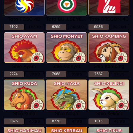
Toto PCSO 4D
Toto BULLSEYE 4D
Toto OREGON 4D
7102
6299
9936
17:39:8
34:24:8
30:24:8
Shio Ayam
Shio Monyet
Shio Kambing
2274
7968
7587
38:9:8
35:9:8
37:9:8
Shio Kuda
Shio Naga
Shio Kelinci
1875
8778
1315
40:9:8
41:9:8
43:9:8