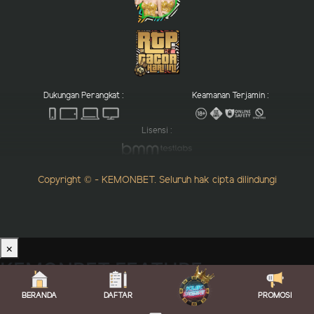
Dukungan Perangkat :
Keamanan Terjamin :
Lisensi :
Copyright © - KEMONBET. Seluruh hak cipta dilindungi
×
KEMONBET FEATURE
RTP Live Akurat Kemonbet
BERANDA
DAFTAR
PROMOSI
Turnamen Turn Over Kemonbet