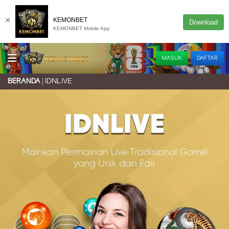
×
KEMONBET
Download
KEMONBET Mobile App
MASUK
DAFTAR
IDNLIVE
BERANDA