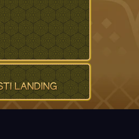
STI LANDING