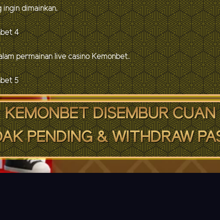
 ingin dimainkan.
alam permainan live casino Kemonbet.
KEMONBET DISEMBUR CUAN
DAK PENDING & WITHDRAW PA